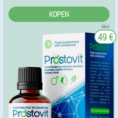
KOPEN
98 €
49 €