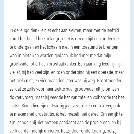
In de jeugd denk je niet echt aan ziekten, maar met de leeftijd
komt het besef hoe belangrijk het is om op tijd een onderzoek
te ondergaan en het lichaam niet in een toestand te brengen
waarin niets kan worden gedaan. Ik herinner me dat mijn
grootvader stierf aan prostaatkanker. Een jaar lang leed hij, hij
viel af, hij had veel pijn, en toen onderging hij een operatie, maar
het hielp niet, en vier maanden later was hij weg. Grootmoeder
zei dat ze zelfs vóór haar ziekte haar grootvader altijd om een
dokter vroeg, maar hij veegde het van tafel en volhardde tot het
laatst. Sindsdien zijn er twintig jaar verstreken en ik kreeg ook
te maken met prostatitis, ik heb mezelf niet gered. Om eerlijk te
zijn, schonk hij niet meteen aandacht aan de problemen, en hij
verklaarde moeilijk urineren, hetzij door onderkoeling, hetzij